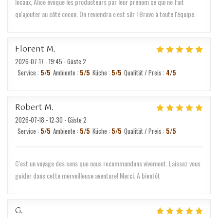
locaux, Alice évoque les producteurs par leur prénom ce qui ne fait
qu'ajouter au côté cocon. On reviendra c'est sûr ! Bravo à toute l'équipe.
Florent
M
2026-07-17
- 19:45 - Gäste 2
Service
:
5
/5
Ambiente
:
5
/5
Küche
:
5
/5
Qualität / Preis
:
4
/5
Robert
M
2026-07-18
- 12:30 - Gäste 2
Service
:
5
/5
Ambiente
:
5
/5
Küche
:
5
/5
Qualität / Preis
:
5
/5
C'est un voyage des sens que nous recommandons vivement. Laissez vous
guider dans cette merveilleuse aventure! Merci. A bientôt
G