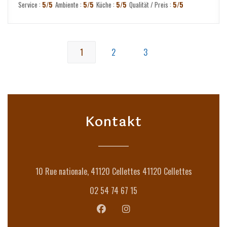
Service
:
5
/5
Ambiente
:
5
/5
Küche
:
5
/5
Qualität / Preis
:
5
/5
1
2
3
Kontakt
((öffnet ei
10 Rue nationale, 41120 Cellettes 41120 Cellettes
02 54 74 67 15
Facebook ((öffnet ein neues Fenster)
Instagram ((öffnet ein neues 