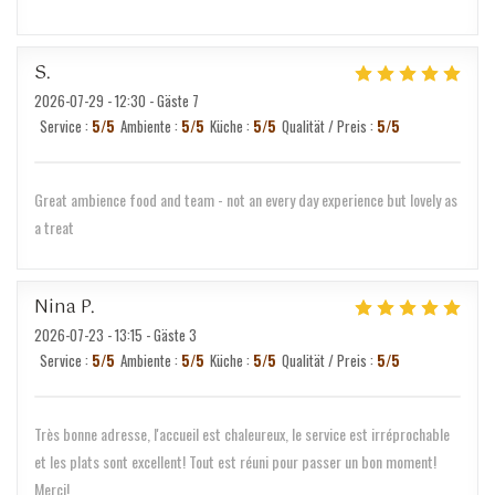
S
2026-07-29
- 12:30 - Gäste 7
Service
:
5
/5
Ambiente
:
5
/5
Küche
:
5
/5
Qualität / Preis
:
5
/5
Great ambience food and team - not an every day experience but lovely as
a treat
Nina
P
2026-07-23
- 13:15 - Gäste 3
Service
:
5
/5
Ambiente
:
5
/5
Küche
:
5
/5
Qualität / Preis
:
5
/5
Très bonne adresse, l'accueil est chaleureux, le service est irréprochable
et les plats sont excellent! Tout est réuni pour passer un bon moment!
Merci!