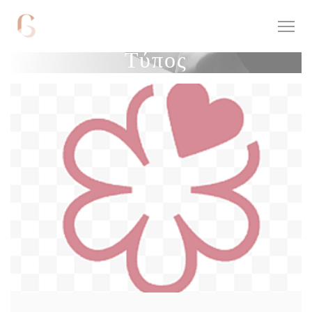
Πίνακας διαχείρισης "Μπισκότων" (Cookies)
Τύπος