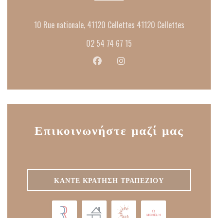
((ανοίγει 
10 Rue nationale, 41120 Cellettes 41120 Cellettes
02 54 74 67 15
Facebook ((ανοίγει σε νέο παράθυρ
Instagram ((ανοίγει σε νέο 
Επικοινωνήστε μαζί μας
ΚΆΝΤΕ ΚΡΆΤΗΣΗ ΤΡΑΠΕΖΙΟΎ