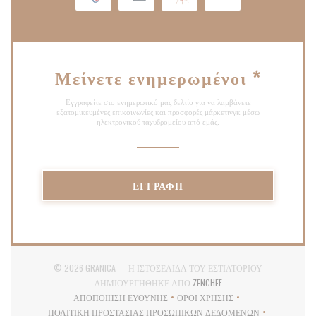
Μείνετε ενημερωμένοι
*
Εγγραφείτε στο ενημερωτικό μας δελτίο για να λαμβάνετε
εξατομικευμένες επικοινωνίες και προσφορές μάρκετινγκ μέσω
ηλεκτρονικού ταχυδρομείου από εμάς.
ΕΓΓΡΑΦΉ
© 2026 GRANICA — Η ΙΣΤΟΣΕΛΊΔΑ ΤΟΥ ΕΣΤΙΑΤΟΡΊΟΥ
((ΑΝΟΊΓΕΙ ΣΕ ΝΈΟ ΠΑΡ
ΔΗΜΙΟΥΡΓΉΘΗΚΕ ΑΠΌ
ZENCHEF
ΑΠΟΠΟΊΗΣΗ ΕΥΘΎΝΗΣ
ΌΡΟΙ ΧΡΉΣΗΣ
((ΑΝΟΊΓΕΙ ΣΕ ΝΈΟ ΠΑΡΆΘΥΡΟ))
((ΑΝΟΊΓΕΙ ΣΕ ΝΈΟ ΠΑΡΆΘ
ΠΟΛΙΤΙΚΉ ΠΡΟΣΤΑΣΊΑΣ ΠΡΟΣΩΠΙΚΏΝ ΔΕΔΟΜΈΝΩΝ