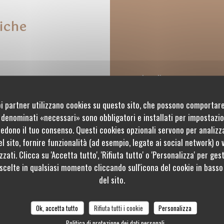
iche
Lunedi
uoi partner utilizzano cookies su questo sito, che possono comportare
Martedi
s denominati «necessari» sono obbligatori e installati per impostazion
iedono il tuo consenso. Questi cookies opzionali servono per analizz
Mer
-
Sab
l sito, fornire funzionalità (ad esempio, legate ai social network) o 
zati. Clicca su 'Accetta tutto', 'Rifiuta tutto' o 'Personalizza' per ges
 scelte in qualsiasi momento cliccando sull'icona del cookie in basso 
Domenica
gni, Bancomat
del sito.
Ok, accetta tutto
Rifiuta tutti i cookie
Personalizza
Politica di protezione dei dati personali