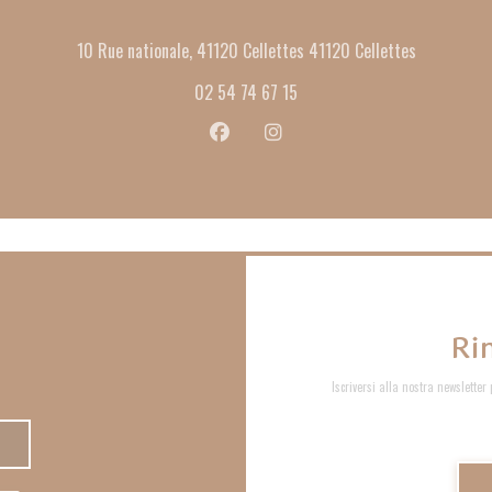
((apre una 
10 Rue nationale, 41120 Cellettes 41120 Cellettes
02 54 74 67 15
Facebook ((apre una nuova finestra))
Instagram ((apre una nuova fi
Ri
Iscriversi alla nostra newsletter