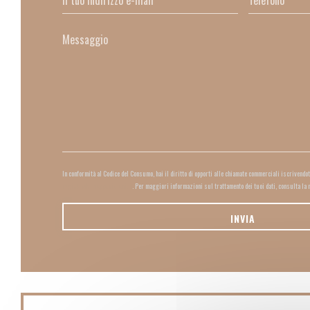
In conformità al Codice del Consumo, hai il diritto di opporti alle chiamate commerciali iscrivendo
registrodelleopposizioni.it
. Per maggiori informazioni sul trattamento dei tuoi dati, consulta la