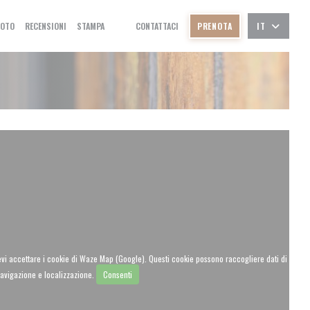
FOTO
RECENSIONI
STAMPA
CONTATTACI
PRENOTA
IT
((APRE UNA NUOVA FINESTRA))
((APRE UNA NUOVA FINESTRA))
evi accettare i cookie di Waze Map (Google). Questi cookie possono raccogliere dati di
avigazione e localizzazione.
Consenti