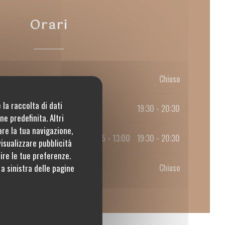
Orari
Chiuso
 la raccolta di dati
19:30 - 20:30
e predefinita. Altri
are la tua navigazione,
12:15 - 13:00
19:30 - 20:30
•
visualizzare pubblicità
tire le tue preferenze.
a sinistra delle pagine
Chiuso