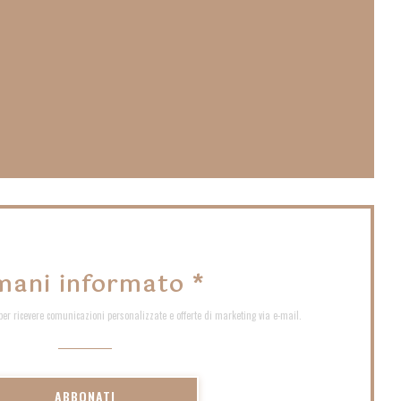
nuova finestra))
nestra))
mani informato
*
 per ricevere comunicazioni personalizzate e offerte di marketing via e-mail.
ABBONATI