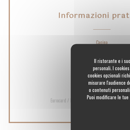
Informazioni prat
Cucina
Fatto in casa, Fresco, Terroir
Il ristorante e i s
Servizi
personali. I cookie
cookies opzionali rich
Aria condizionata
misurare l'audience de
o contenuti personaliz
Metodo di pagamento
Puoi modificare le tue
Eurocard / Mastercard, Contanti, Visa, Asse