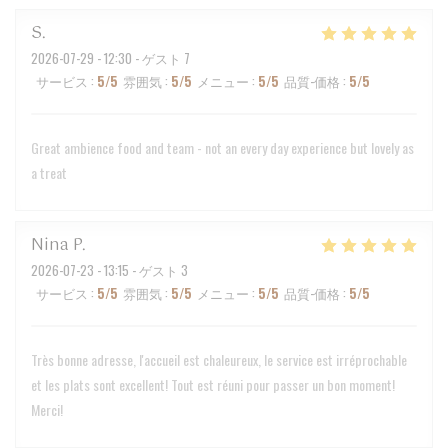
S
2026-07-29
- 12:30 - ゲスト 7
サービス
:
5
/5
雰囲気
:
5
/5
メニュー
:
5
/5
品質-価格
:
5
/5
Great ambience food and team - not an every day experience but lovely as
a treat
Nina
P
2026-07-23
- 13:15 - ゲスト 3
サービス
:
5
/5
雰囲気
:
5
/5
メニュー
:
5
/5
品質-価格
:
5
/5
Très bonne adresse, l'accueil est chaleureux, le service est irréprochable
et les plats sont excellent! Tout est réuni pour passer un bon moment!
Merci!