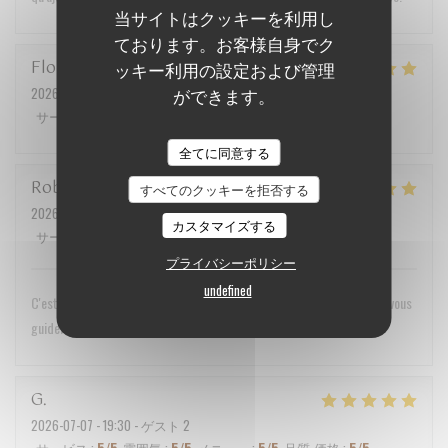
当サイトはクッキーを利用し
ております。お客様自身でク
Florent
M
ッキー利用の設定および管理
2026-07-17
- 19:45 - ゲスト 2
ができます。
サービス
:
5
/5
雰囲気
:
5
/5
メニュー
:
5
/5
品質-価格
:
4
/5
全てに同意する
Robert
M
すべてのクッキーを拒否する
2026-07-18
- 12:30 - ゲスト 2
カスタマイズする
サービス
:
5
/5
雰囲気
:
5
/5
メニュー
:
5
/5
品質-価格
:
5
/5
プライバシーポリシー
undefined
C'est un voyage des sens que nous recommandons vivement. Laissez vous
guider dans cette merveilleuse aventure! Merci. A bientôt
G
2026-07-07
- 19:30 - ゲスト 2