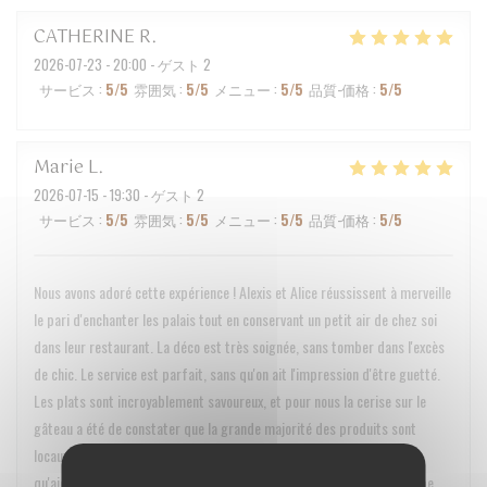
CATHERINE
R
2026-07-23
- 20:00 - ゲスト 2
サービス
:
5
/5
雰囲気
:
5
/5
メニュー
:
5
/5
品質-価格
:
5
/5
Marie
L
2026-07-15
- 19:30 - ゲスト 2
サービス
:
5
/5
雰囲気
:
5
/5
メニュー
:
5
/5
品質-価格
:
5
/5
Nous avons adoré cette expérience ! Alexis et Alice réussissent à merveille
le pari d'enchanter les palais tout en conservant un petit air de chez soi
dans leur restaurant. La déco est très soignée, sans tomber dans l'excès
de chic. Le service est parfait, sans qu'on ait l'impression d'être guetté.
Les plats sont incroyablement savoureux, et pour nous la cerise sur le
gâteau a été de constater que la grande majorité des produits sont
locaux, Alice évoque les producteurs par leur prénom ce qui ne fait
qu'ajouter au côté cocon. On reviendra c'est sûr ! Bravo à toute l'équipe.