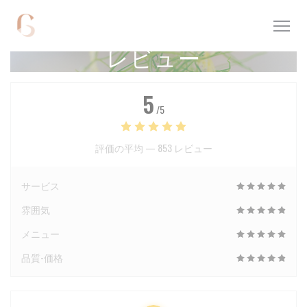
クッキー利用の管理について
レビュー
5
/5
評価の平均 —
853 レビュー
サービス
雰囲気
メニュー
品質-価格