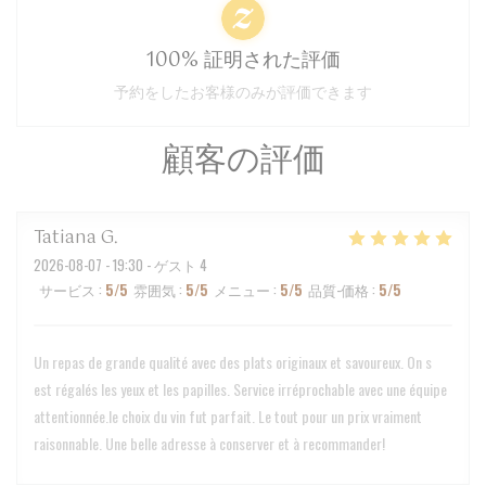
100% 証明された評価
予約をしたお客様のみが評価できます
顧客の評価
Tatiana
G
2026-08-07
- 19:30 - ゲスト 4
サービス
:
5
/5
雰囲気
:
5
/5
メニュー
:
5
/5
品質-価格
:
5
/5
Un repas de grande qualité avec des plats originaux et savoureux. On s
est régalés les yeux et les papilles. Service irréprochable avec une équipe
attentionnée.le choix du vin fut parfait. Le tout pour un prix vraiment
raisonnable. Une belle adresse à conserver et à recommander!