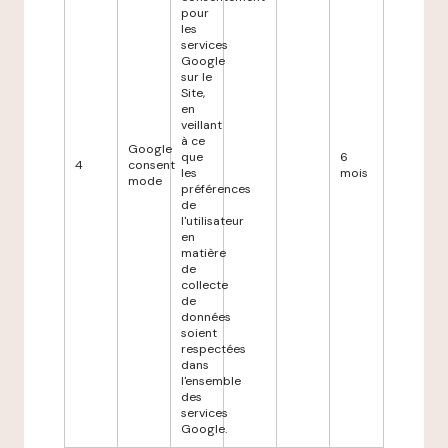
pour
les
services
Google
sur le
Site,
en
veillant
à ce
Google
que
6
4
consent
les
mois
mode
préférences
de
l'utilisateur
en
matière
de
collecte
de
données
soient
respectées
dans
l'ensemble
des
services
Google.