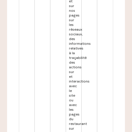
et
sur
nos
pages
sur
les
réseaux
sociaux,
des
informations
relatives
à la
traçabilité
des
actions
sur
et
interactions
avec
le
site
ou
avec
les
pages
du
restaurant
sur