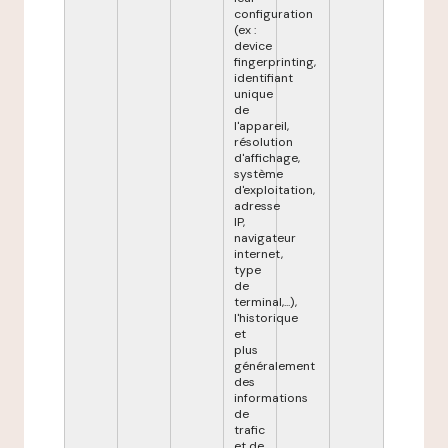
configuration
(ex :
device
fingerprinting,
identifiant
unique
de
l'appareil,
résolution
d'affichage,
système
d'exploitation,
adresse
IP,
navigateur
internet,
type
de
terminal,...),
l'historique
et
plus
généralement
des
informations
de
trafic
et de