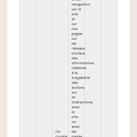
navigation
sur le
site
et
sur
nos
pages
sur
les
réseaux
sociaux,
des
informations
relatives
à la
traçabilité
des
actions
sur
et
interactions
avec
le
site
ou
avec
Ce
les
cookie
pages