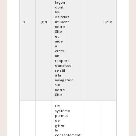
façon
dont
les
visiteurs
3
_gid
utilisent
1 jour
notre
Site
et
aide
à
créer
un
rapport
d'analyse
relatif
à la
navigation
sur
notre
Site.
Ce
système
permet
de
gérer
le
consentement