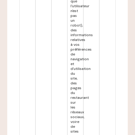
que
l'utilisateur
n'est
pas
un
robot),
des
informations
relatives
à vos
préférences
de
navigation
et
d'utilisation
du
site,
des
pages
du
restaurant
sur
les
réseaux
sociaux,
voire
de
sites