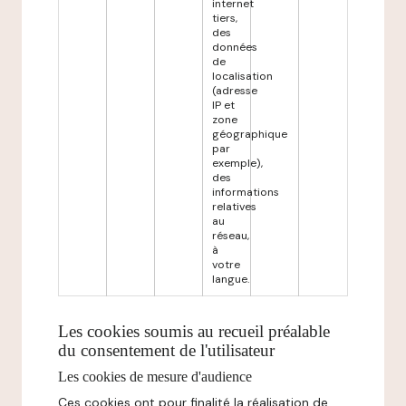
internet
tiers,
des
données
de
localisation
(adresse
IP et
zone
géographique
par
exemple),
des
informations
relatives
au
réseau,
à
votre
langue.
Les cookies soumis au recueil préalable
du consentement de l'utilisateur
Les cookies de mesure d'audience
Ces cookies ont pour finalité la réalisation de