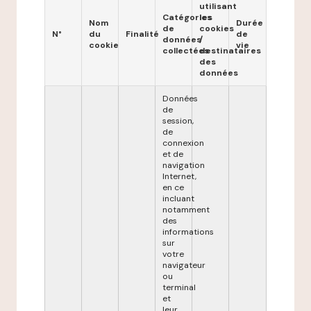
utilisant
Catégories
les
Nom
Durée
de
cookies
N°
du
Finalité
de
données
/
cookie
vie
collectées
destinataires
des
données
Données
de
session,
de
connexion
et de
navigation
Internet,
en ce
incluant
notamment
des
informations
sur
votre
navigateur
ou
terminal
et
leur