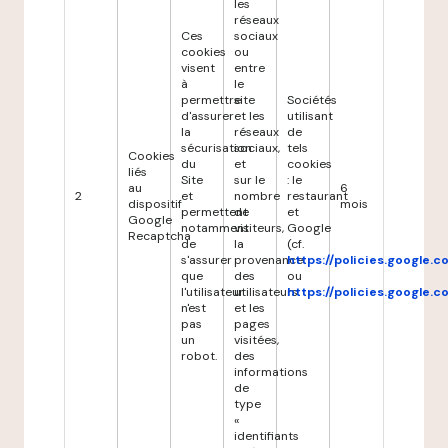
les
réseaux
Ces
sociaux
cookies
ou
visent
entre
à
le
permettre
site
Sociétés
d'assurer
et les
utilisant
la
réseaux
de
sécurisation
sociaux,
tels
Cookies
du
et
cookies
liés
Site
sur le
: le
au
6
2
et
nombre
restaurant
dispositif
mois
permettent
de
et
Google
notamment
visiteurs,
Google
Recaptcha
de
la
(cf.
s'assurer
provenance
https://policies.google.
que
des
ou
l'utilisateur
utilisateurs
https://policies.google.
n'est
et les
pas
pages
un
visitées,
robot.
des
informations
de
type
«
identifiants