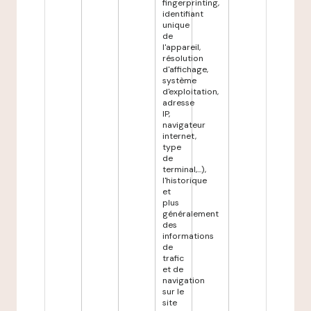
fingerprinting,
identifiant
unique
de
l'appareil,
résolution
d'affichage,
système
d'exploitation,
adresse
IP,
navigateur
internet,
type
de
terminal,...),
l'historique
et
plus
généralement
des
informations
de
trafic
et de
navigation
sur le
site