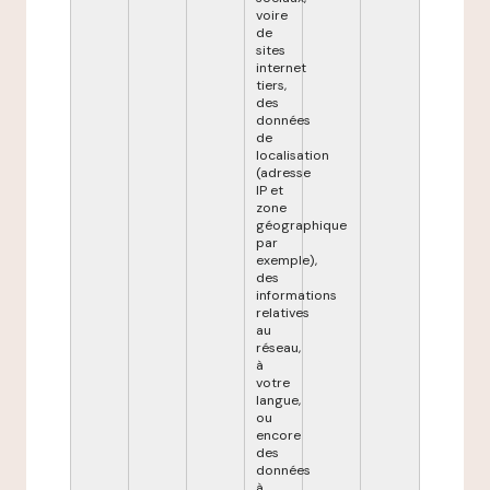
voire
de
sites
internet
tiers,
des
données
de
localisation
(adresse
IP et
zone
géographique
par
exemple),
des
informations
relatives
au
réseau,
à
votre
langue,
ou
encore
des
données
à