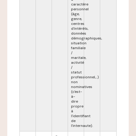
caractère
personnel
(âge,
genre,
centres
d'intérêts,
données
démographiques,
situation
familiale
/
maritale,
activité
/
statut
professionnel,...)
non
nominatives
(c'est-
à-
dire
propre
à
l'identifiant
de
l'internaute).