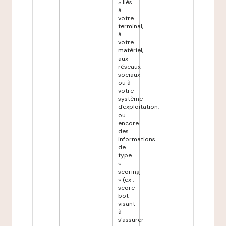
» liés
à
votre
terminal,
à
votre
matériel,
aux
réseaux
sociaux
ou à
votre
système
d'exploitation,
ou
encore
des
informations
de
type
«
scoring
» (ex :
score
bot
visant
à
s'assurer