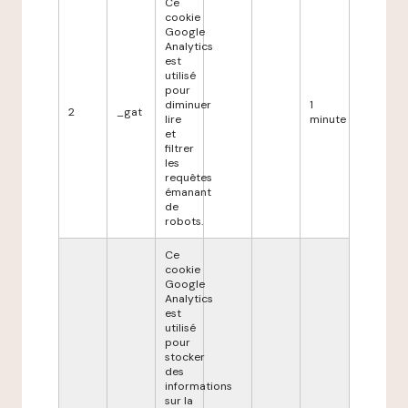
Ce
cookie
Google
Analytics
est
utilisé
pour
diminuer
1
2
_gat
lire
minute
et
filtrer
les
requêtes
émanant
de
robots.
Ce
cookie
Google
Analytics
est
utilisé
pour
stocker
des
informations
sur la