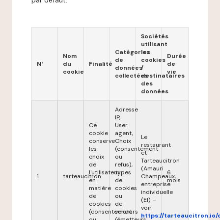
par défaut.
Sociétés
utilisant
Catégories
les
Nom
Durée
de
cookies
N°
du
Finalité
de
données
/
cookie
vie
collectées
destinataires
des
données
Adresse
IP,
Ce
User
cookie
agent,
Le
conserve
Choix
restaurant
les
(consentement
et
choix
ou
Tarteaucitron
de
refus),
(Amauri
l'utilisateur
types
6
1
tarteaucitron
Champeaux,
en
de
mois
entreprise
matière
cookies
individuelle
de
ou
(EI) –
cookies
de
voir
(consentement
vendors
https://tarteaucitron.io/
ou
(émetteurs