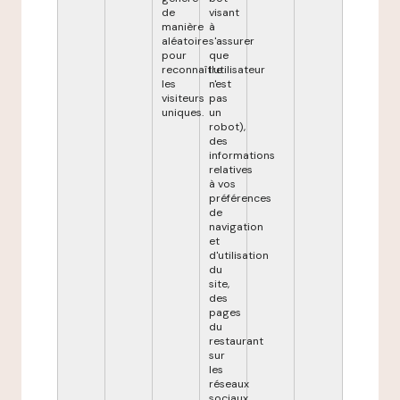
de
visant
manière
à
aléatoire
s'assurer
pour
que
reconnaître
l'utilisateur
les
n'est
visiteurs
pas
uniques.
un
robot),
des
informations
relatives
à vos
préférences
de
navigation
et
d'utilisation
du
site,
des
pages
du
restaurant
sur
les
réseaux
sociaux,