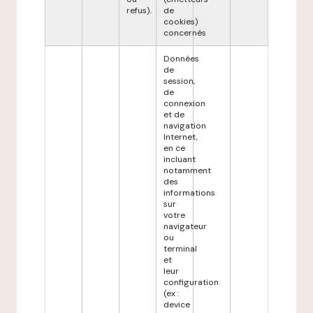
refus).
de
cookies)
concernés
Données
de
session,
de
connexion
et de
navigation
Internet,
en ce
incluant
notamment
des
informations
sur
votre
navigateur
ou
terminal
et
leur
configuration
(ex :
device