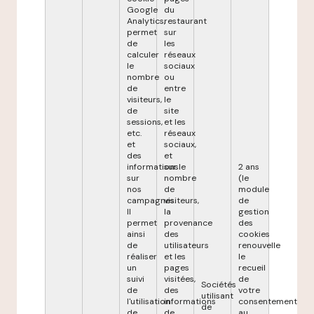
Google
du
Analytics,
restaurant
permet
sur
de
les
calculer
réseaux
le
sociaux
nombre
ou
de
entre
visiteurs,
le
de
site
sessions,
et les
etc.
réseaux
et
sociaux,
des
et
informations
sur le
2 ans
sur
nombre
(le
nos
de
module
campagnes.
visiteurs,
de
Il
la
gestion
permet
provenance
des
ainsi
des
cookies
de
utilisateurs
renouvelle
réaliser
et les
le
un
pages
recueil
suivi
visitées,
de
Sociétés
de
des
votre
utilisant
l'utilisation
informations
consentement
de
de
de
au