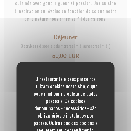
cuisinés avec goût, rigueur et passion. Une cuisine
d'inspiration qui évolue en fonction de ce que notre
belle nature nous offre au fil des saisons.
Déjeuner
3 services ( disponible du mercredi midi au vendredi midi )
50,00 EUR
Germination
O restaurante e seus parceiros
4 services ( du mardi soir au samedi )
utilizam cookies neste site, o que
pode implicar na coleta de dados
75,00 EUR
pessoais. Os cookies
denominados «necessários» são
Eclosion
obrigatórios e instalados por
padrão. Outros cookies opcionais
7 services (servi tous les soirs ainsi que le samedi midi)
requerem seu consentimento.