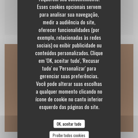
115,00 EUR
Esses cookies opcionais servem
para analisar sua navegação,
medir a audiência do site,
oferecer funcionalidades (por
exemplo, relacionadas às redes
sociais) ou exibir publicidade ou
conteúdos personalizados. Clique
Mapa e Contacto
em 'OK, aceitar tudo', 'Recusar
tudo' ou 'Personalizar' para
gerenciar suas preferências.
Você pode alterar suas escolhas
((abre numa
10 Rue nationale, 41120 Cellettes 41120 Cellettes
a qualquer momento clicando no
ícone de cookie no canto inferior
02 54 74 67 15
esquerdo das páginas do site.
Facebook ((abre numa nova janela))
Instagram ((abre numa nova ja
OK, aceitar tudo
Proíbe todos cookies