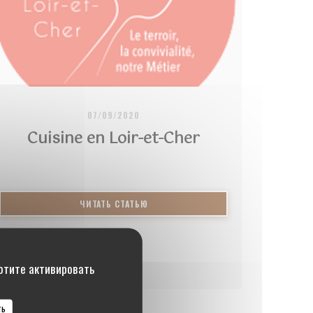
07/09/2020
Cuisine en Loir-et-Cher
НЕ))
((ОТКРЫВАЕТСЯ В НОВОМ ОКНЕ))
ЧИТАТЬ СТАТЬЮ
хотите активировать
ть