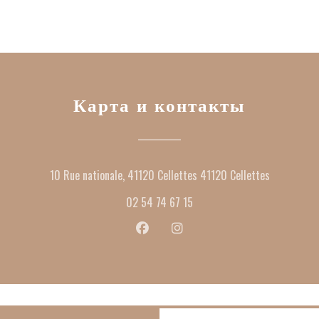
Карта и контакты
((открывае
10 Rue nationale, 41120 Cellettes 41120 Cellettes
02 54 74 67 15
Facebook ((открывается в новом окн
Instagram ((открывается в н