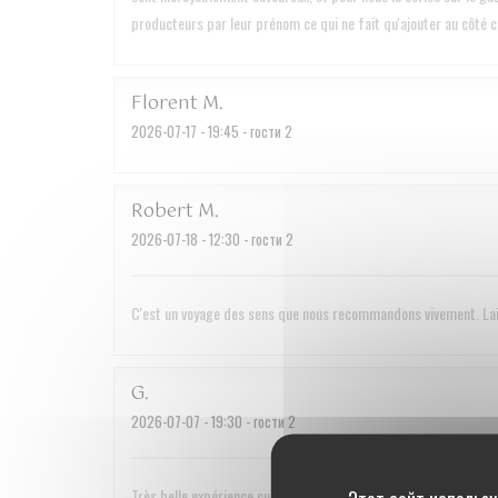
producteurs par leur prénom ce qui ne fait qu'ajouter au côté co
Florent
M
2026-07-17
- 19:45 - гости 2
Robert
M
2026-07-18
- 12:30 - гости 2
C'est un voyage des sens que nous recommandons vivement. Lais
G
2026-07-07
- 19:30 - гости 2
Très belle expérience culinaire. Le service est très discret et t
Этот сайт использу