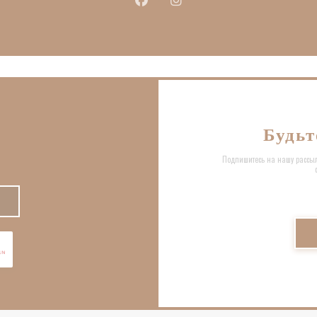
Facebook ((открывается в новом окн
Instagram ((открывается в н
Будьт
Подпишитесь на нашу рассыл