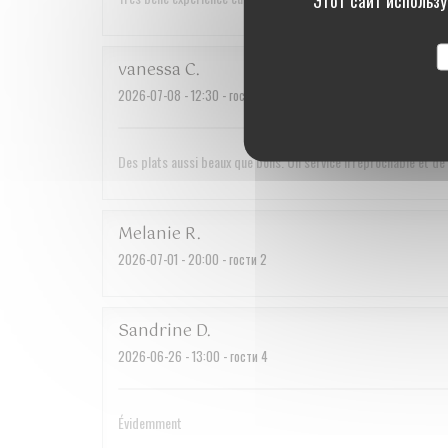
vanessa
C
2026-07-08
- 12:30 - гости 2
Des plats aussi beaux que bons. Un service irréprochable et d
Melanie
R
2026-07-01
- 20:00 - гости 2
Sandrine
D
2026-06-26
- 13:00 - гости 4
Évidemment