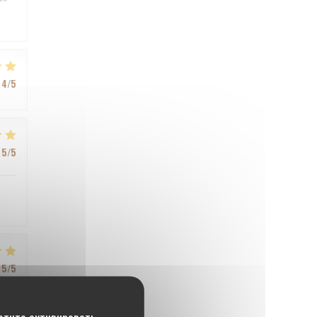
4
/5
5
/5
5
/5
хотите активировать