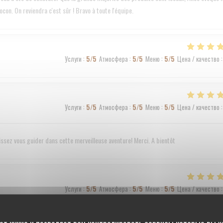
con. On reviendra c'est sûr ! Bravo à toute l'équipe.
Услуги
:
5
/5
Атмосфера
:
5
/5
Меню
:
5
/5
Цена / качество
:
Услуги
:
5
/5
Атмосфера
:
5
/5
Меню
:
5
/5
Цена / качество
:
sez vous guider dans cette merveilleuse aventure! Merci. A bientôt
Услуги
:
5
/5
Атмосфера
:
5
/5
Меню
:
5
/5
Цена / качество
:
rès agréable.
ет кукис и позволяет вам контролировать сервисы которые вы 