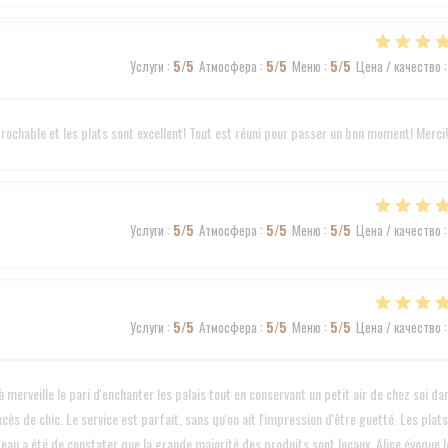
Услуги
:
5
/5
Атмосфера
:
5
/5
Меню
:
5
/5
Цена / качество
:
éprochable et les plats sont excellent! Tout est réuni pour passer un bon moment! Merci!
Услуги
:
5
/5
Атмосфера
:
5
/5
Меню
:
5
/5
Цена / качество
:
Услуги
:
5
/5
Атмосфера
:
5
/5
Меню
:
5
/5
Цена / качество
:
 merveille le pari d'enchanter les palais tout en conservant un petit air de chez soi da
cès de chic. Le service est parfait, sans qu'on ait l'impression d'être guetté. Les plats
teau a été de constater que la grande majorité des produits sont locaux, Alice évoque l