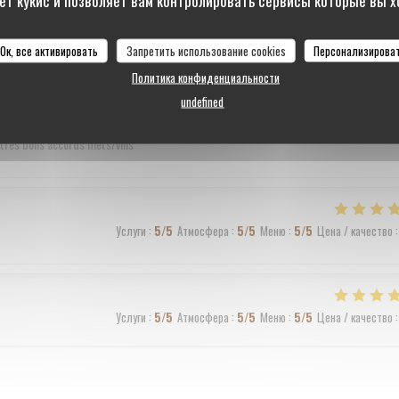
Ок, все активировать
Запретить использование cookies
Персонализирова
Политика конфиденциальности
Услуги
:
5
/5
Атмосфера
:
5
/5
Меню
:
4
/5
Цена / качество
:
undefined
e très bons accords mets/vins
Услуги
:
5
/5
Атмосфера
:
5
/5
Меню
:
5
/5
Цена / качество
:
Услуги
:
5
/5
Атмосфера
:
5
/5
Меню
:
5
/5
Цена / качество
: