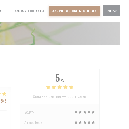
А
КАРТА И КОНТАКТЫ
ЗАБРОНИРОВАТЬ СТОЛИК
RU
((ОТКРЫВАЕТСЯ В НОВОМ ОКНЕ))
((ОТКРЫВАЕТСЯ В НОВОМ ОКНЕ))
5
/5
Средний рейтинг —
853 отзывы
5
/5
Услуги
Атмосфера