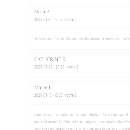
Nina
P
2026-07-23
- 13:15 - гости 3
Très bonne adresse, l'accueil est chaleureux, le service est irr
CATHERINE
R
2026-07-23
- 20:00 - гости 2
Marie
L
2026-07-15
- 19:30 - гости 2
Nous avons adoré cette expérience ! Alexis et Alice réussissent à
leur restaurant. La déco est très soignée, sans tomber dans l'ex
sont incroyablement savoureux, et pour nous la cerise sur le gâ