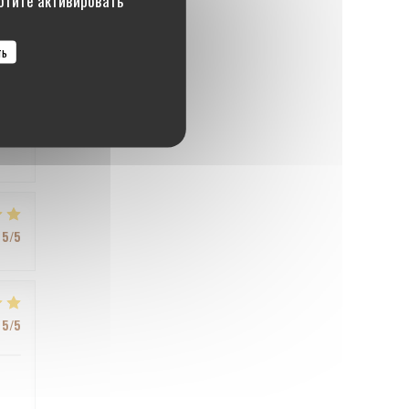
ть
5
/5
5
/5
5
/5