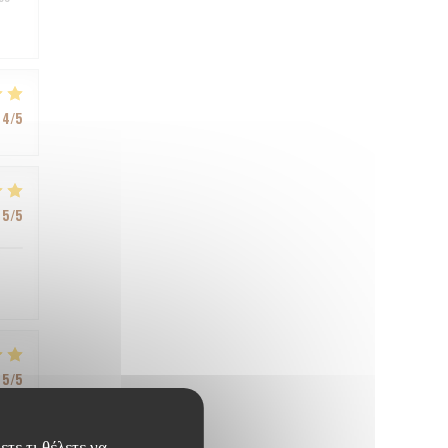
4
/5
5
/5
5
/5
ετε τι θέλετε να