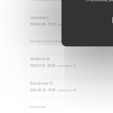
vanessa
C
2026-07-08
- 12:30 - καλεσμένοι 2
Des plats aussi beaux que bons. Un service irréprochable et d
Melanie
R
2026-07-01
- 20:00 - καλεσμένοι 2
Sandrine
D
2026-06-26
- 13:00 - καλεσμένοι 4
Évidemment