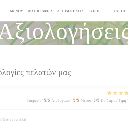
ΜΕΝΟΎ
ΦΩΤΟΓΡΑΦΊΕΣ
ΑΞΙΟΛΟΓΉΣΕΙΣ
ΤΎΠΟΣ
ΧΆΡΤΗΣ
((ΑΝΟΊΓΕΙ Σ
((ΑΝΟΊΓΕΙ
Αξιολογήσει
ολογίες πελατών μας
Υπηρεσία
:
5
/5
Ατμόσφαιρα
:
5
/5
Μενού
:
5
/5
Ποιότητα / Τιμή
:
 lovely as a treat