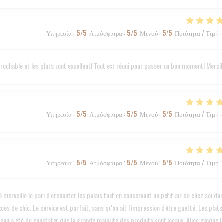
Υπηρεσία
:
5
/5
Ατμόσφαιρα
:
5
/5
Μενού
:
5
/5
Ποιότητα / Τιμή
:
éprochable et les plats sont excellent! Tout est réuni pour passer un bon moment! Merci!
Υπηρεσία
:
5
/5
Ατμόσφαιρα
:
5
/5
Μενού
:
5
/5
Ποιότητα / Τιμή
:
Υπηρεσία
:
5
/5
Ατμόσφαιρα
:
5
/5
Μενού
:
5
/5
Ποιότητα / Τιμή
:
 merveille le pari d'enchanter les palais tout en conservant un petit air de chez soi da
cès de chic. Le service est parfait, sans qu'on ait l'impression d'être guetté. Les plats
teau a été de constater que la grande majorité des produits sont locaux, Alice évoque l