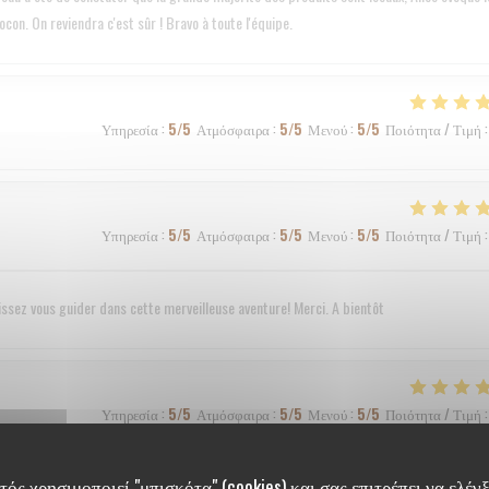
con. On reviendra c'est sûr ! Bravo à toute l'équipe.
Υπηρεσία
:
5
/5
Ατμόσφαιρα
:
5
/5
Μενού
:
5
/5
Ποιότητα / Τιμή
:
Υπηρεσία
:
5
/5
Ατμόσφαιρα
:
5
/5
Μενού
:
5
/5
Ποιότητα / Τιμή
:
sez vous guider dans cette merveilleuse aventure! Merci. A bientôt
Υπηρεσία
:
5
/5
Ατμόσφαιρα
:
5
/5
Μενού
:
5
/5
Ποιότητα / Τιμή
:
ός χρησιμοποιεί "μπισκότα" (cookies) και σας επιτρέπει να ελέγξ
rès agréable.