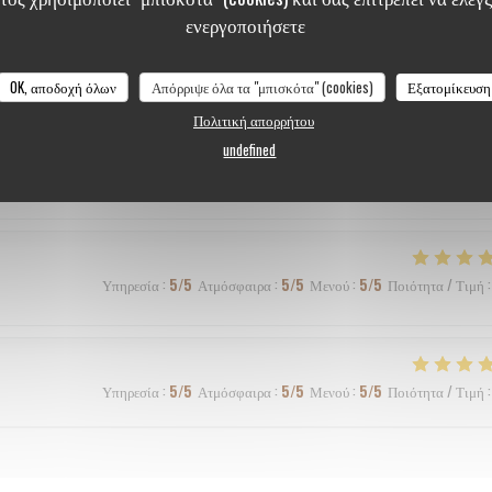
ενεργοποιήσετε
OK, αποδοχή όλων
Απόρριψε όλα τα "μπισκότα" (cookies)
Εξατομίκευση
Υπηρεσία
:
5
/5
Ατμόσφαιρα
:
5
/5
Μενού
:
4
/5
Ποιότητα / Τιμή
:
Πολιτική απορρήτου
undefined
e très bons accords mets/vins
Υπηρεσία
:
5
/5
Ατμόσφαιρα
:
5
/5
Μενού
:
5
/5
Ποιότητα / Τιμή
:
Υπηρεσία
:
5
/5
Ατμόσφαιρα
:
5
/5
Μενού
:
5
/5
Ποιότητα / Τιμή
: