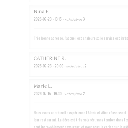
Nina
P
2026-07-23
- 13:15 - καλεσμένοι 3
Très bonne adresse, l'accueil est chaleureux, le service est irr
CATHERINE
R
2026-07-23
- 20:00 - καλεσμένοι 2
Marie
L
2026-07-15
- 19:30 - καλεσμένοι 2
Nous avons adoré cette expérience ! Alexis et Alice réussissent à
leur restaurant. La déco est très soignée, sans tomber dans l'ex
sont incroyablement savoureux, et pour nous la cerise sur le gâ