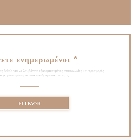
ο))
παράθυρο))
νετε ενημερωμένοι
*
ς δελτίο για να λαμβάνετε εξατομικευμένες επικοινωνίες και προσφορές
ινγκ μέσω ηλεκτρονικού ταχυδρομείου από εμάς.
ΕΓΓΡΑΦΉ