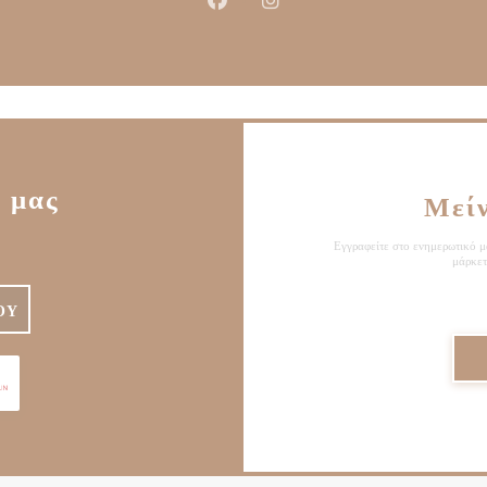
Facebook ((ανοίγει σε νέο παράθυρ
Instagram ((ανοίγει σε νέο 
 μας
Μεί
Εγγραφείτε στο ενημερωτικό μα
μάρκετ
ΟΎ