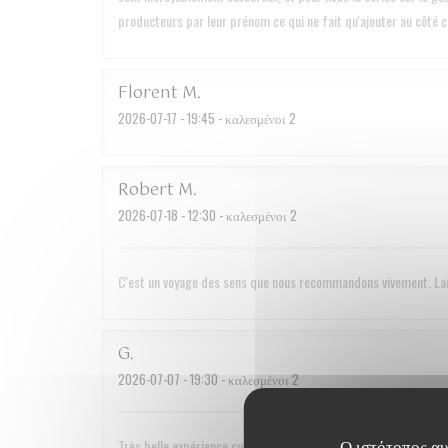
producteurs par leur prénom ce qui ne fait qu'ajouter au côté co
Florent
M
2026-07-17
- 19:45 - καλεσμένοι 2
Robert
M
2026-07-18
- 12:30 - καλεσμένοι 2
C'est un voyage des sens que nous recommandons vivement. Lais
G
2026-07-07
- 19:30 - καλεσμένοι 2
Ο ιστότοπος αυτ
Très belle expérience culinaire. Le service est très discret et t