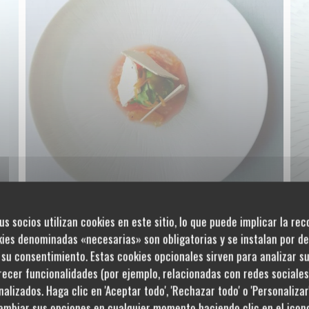
us socios utilizan cookies en este sitio, lo que puede implicar la re
kies denominadas «necesarias» son obligatorias y se instalan por de
su consentimiento. Estas cookies opcionales sirven para analizar s
frecer funcionalidades (por ejemplo, relacionadas con redes sociale
alizados. Haga clic en 'Aceptar todo', 'Rechazar todo' o 'Personalizar
ambiar sus opciones en cualquier momento haciendo clic en el icono