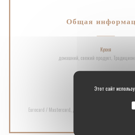
Общая информа
Кухня
домашний, свежий продукт, Традицион
Услуги
Кондиционер
Этот сайт использу
Способы оплаты
Eurocard / Mastercard, Денежные средства, виза, пров