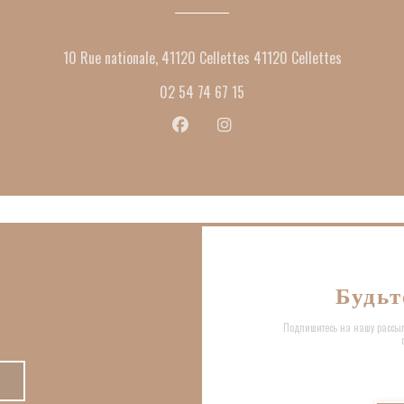
((открывае
10 Rue nationale, 41120 Cellettes 41120 Cellettes
02 54 74 67 15
Facebook ((открывается в новом окн
Instagram ((открывается в н
Будьт
Подпишитесь на нашу рассыл