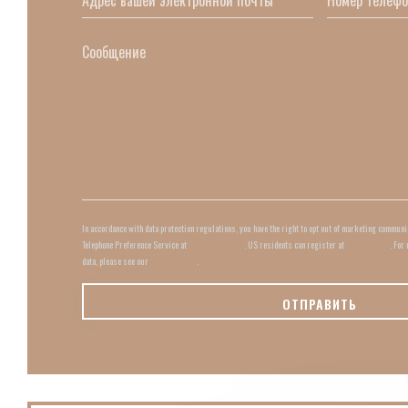
In accordance with data protection regulations, you have the right to opt out of marketing commun
Telephone Preference Service at
tpsonline.org.uk
. US residents can register at
donotcall.gov
. For
data, please see our
privacy policy
.