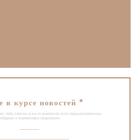
тся в новом окне))
е))
овом окне))
е в курсе новостей
*
ку, чтобы получать от нас по электронной почте персонализированные
сообщения и маркетинговые предложения.