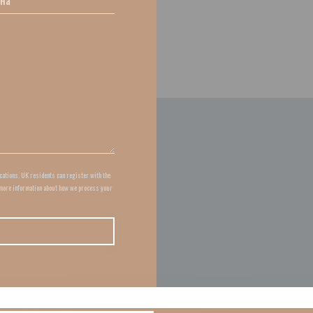
ications. UK residents can register with the
 more information about how we process your