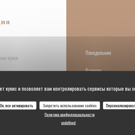
ция
Понедельник
ная кухня
Вторник
ет кукис и позволяет вам контролировать сервисы которые вы 
С�
-
С�
Ок, все активировать
Запретить использование cookies
Персонализирова
Воскресенье
ерки, Дебетовая карточка
Политика конфиденциальности
undefined