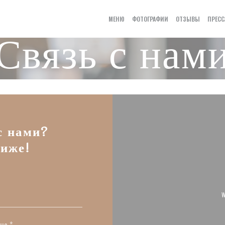
МЕНЮ
ФОТОГРАФИИ
ОТЗЫВЫ
ПРЕСС
Связь с нам
с нами?
иже!
W