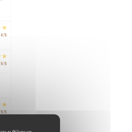
4
/5
5
/5
5
/5
ετε τι θέλετε να