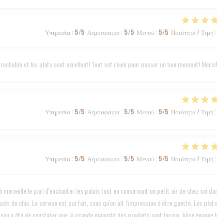
Υπηρεσία
:
5
/5
Ατμόσφαιρα
:
5
/5
Μενού
:
5
/5
Ποιότητα / Τιμή
:
éprochable et les plats sont excellent! Tout est réuni pour passer un bon moment! Merci!
Υπηρεσία
:
5
/5
Ατμόσφαιρα
:
5
/5
Μενού
:
5
/5
Ποιότητα / Τιμή
:
Υπηρεσία
:
5
/5
Ατμόσφαιρα
:
5
/5
Μενού
:
5
/5
Ποιότητα / Τιμή
:
 merveille le pari d'enchanter les palais tout en conservant un petit air de chez soi da
cès de chic. Le service est parfait, sans qu'on ait l'impression d'être guetté. Les plats
teau a été de constater que la grande majorité des produits sont locaux, Alice évoque l