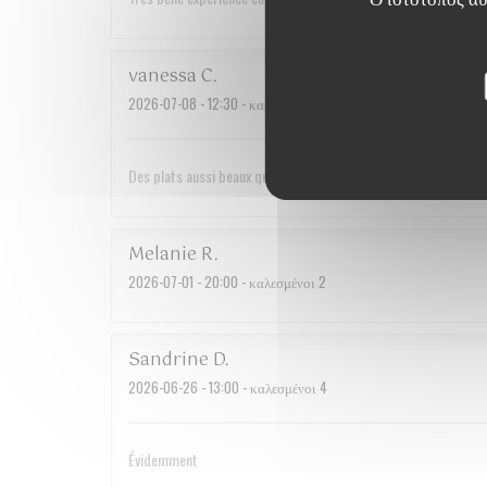
vanessa
C
2026-07-08
- 12:30 - καλεσμένοι 2
Des plats aussi beaux que bons. Un service irréprochable et d
Melanie
R
2026-07-01
- 20:00 - καλεσμένοι 2
Sandrine
D
2026-06-26
- 13:00 - καλεσμένοι 4
Évidemment