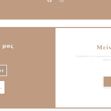
Facebook ((ανοίγει σε νέο παράθυρ
Instagram ((ανοίγει σε νέο 
 μας
Μεί
Εγγραφείτε στο ενημερωτικό μα
μάρκετ
ΟΎ