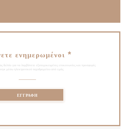
ο))
παράθυρο))
νετε ενημερωμένοι
*
ς δελτίο για να λαμβάνετε εξατομικευμένες επικοινωνίες και προσφορές
ινγκ μέσω ηλεκτρονικού ταχυδρομείου από εμάς.
ΕΓΓΡΑΦΉ