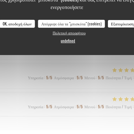
ενεργοποιήσετε
OK, αποδοχή όλων
Απόρριψε όλα τα "μπισκότα" (cookies)
Εξατομίκευση
Υπηρεσία
:
5
/5
Ατμόσφαιρα
:
5
/5
Μενού
:
4
/5
Ποιότητα / Τιμή
:
Πολιτική απορρήτου
undefined
e très bons accords mets/vins
Υπηρεσία
:
5
/5
Ατμόσφαιρα
:
5
/5
Μενού
:
5
/5
Ποιότητα / Τιμή
:
Υπηρεσία
:
5
/5
Ατμόσφαιρα
:
5
/5
Μενού
:
5
/5
Ποιότητα / Τιμή
: