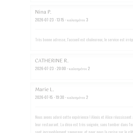
Nina
P
2026-07-23
- 13:15 - καλεσμένοι 3
Très bonne adresse, l'accueil est chaleureux, le service est irr
CATHERINE
R
2026-07-23
- 20:00 - καλεσμένοι 2
Marie
L
2026-07-15
- 19:30 - καλεσμένοι 2
Nous avons adoré cette expérience ! Alexis et Alice réussissent à
leur restaurant. La déco est très soignée, sans tomber dans l'ex
sont incroyablement savoureux, et pour nous la cerise sur le gâ