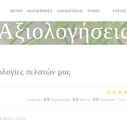
ΜΕΝΟΎ
ΦΩΤΟΓΡΑΦΊΕΣ
ΑΞΙΟΛΟΓΉΣΕΙΣ
ΤΎΠΟΣ
ΧΆΡΤΗΣ
((ΑΝΟΊΓΕΙ Σ
((ΑΝΟΊΓΕΙ
Αξιολογήσει
ολογίες πελατών μας
Υπηρεσία
:
5
/5
Ατμόσφαιρα
:
5
/5
Μενού
:
5
/5
Ποιότητα / Τιμή
:
 lovely as a treat