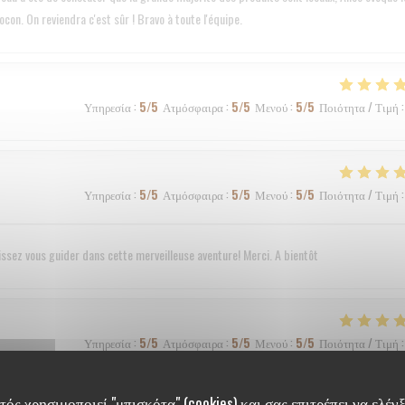
con. On reviendra c'est sûr ! Bravo à toute l'équipe.
Υπηρεσία
:
5
/5
Ατμόσφαιρα
:
5
/5
Μενού
:
5
/5
Ποιότητα / Τιμή
:
Υπηρεσία
:
5
/5
Ατμόσφαιρα
:
5
/5
Μενού
:
5
/5
Ποιότητα / Τιμή
:
sez vous guider dans cette merveilleuse aventure! Merci. A bientôt
Υπηρεσία
:
5
/5
Ατμόσφαιρα
:
5
/5
Μενού
:
5
/5
Ποιότητα / Τιμή
:
ός χρησιμοποιεί "μπισκότα" (cookies) και σας επιτρέπει να ελέγξ
rès agréable.