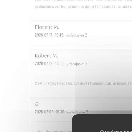
producteurs par leur prénom ce qui ne fait qu'ajouter au côté co
Florent
M
2026-07-17
- 19:45 - καλεσμένοι 2
Robert
M
2026-07-18
- 12:30 - καλεσμένοι 2
C'est un voyage des sens que nous recommandons vivement. Lais
G
2026-07-07
- 19:30 - καλεσμένοι 2
Ο ιστότοπος αυτ
Très belle expérience culinaire. Le service est très discret et t