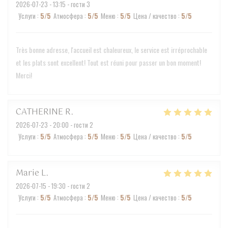
2026-07-23
- 13:15 - гости 3
Услуги
:
5
/5
Атмосфера
:
5
/5
Меню
:
5
/5
Цена / качество
:
5
/5
Très bonne adresse, l'accueil est chaleureux, le service est irréprochable
et les plats sont excellent! Tout est réuni pour passer un bon moment!
Merci!
CATHERINE
R
2026-07-23
- 20:00 - гости 2
Услуги
:
5
/5
Атмосфера
:
5
/5
Меню
:
5
/5
Цена / качество
:
5
/5
Marie
L
2026-07-15
- 19:30 - гости 2
Услуги
:
5
/5
Атмосфера
:
5
/5
Меню
:
5
/5
Цена / качество
:
5
/5