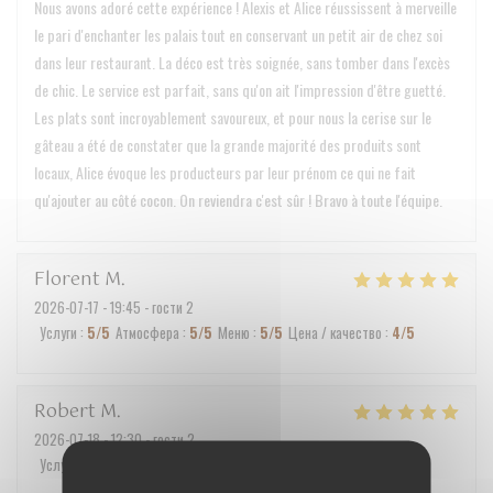
Nous avons adoré cette expérience ! Alexis et Alice réussissent à merveille
le pari d'enchanter les palais tout en conservant un petit air de chez soi
dans leur restaurant. La déco est très soignée, sans tomber dans l'excès
de chic. Le service est parfait, sans qu'on ait l'impression d'être guetté.
Les plats sont incroyablement savoureux, et pour nous la cerise sur le
gâteau a été de constater que la grande majorité des produits sont
locaux, Alice évoque les producteurs par leur prénom ce qui ne fait
qu'ajouter au côté cocon. On reviendra c'est sûr ! Bravo à toute l'équipe.
Florent
M
2026-07-17
- 19:45 - гости 2
Услуги
:
5
/5
Атмосфера
:
5
/5
Меню
:
5
/5
Цена / качество
:
4
/5
Robert
M
2026-07-18
- 12:30 - гости 2
Услуги
:
5
/5
Атмосфера
:
5
/5
Меню
:
5
/5
Цена / качество
:
5
/5