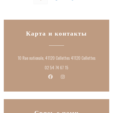
Карта и контакты
((открывае
10 Rue nationale, 41120 Cellettes 41120 Cellettes
02 54 74 67 15
Facebook ((открывается в новом окн
Instagram ((открывается в н