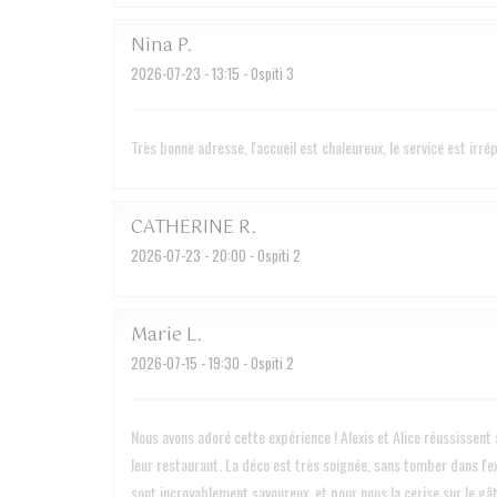
Nina
P
2026-07-23
- 13:15 - Ospiti 3
Très bonne adresse, l'accueil est chaleureux, le service est irr
CATHERINE
R
2026-07-23
- 20:00 - Ospiti 2
Marie
L
2026-07-15
- 19:30 - Ospiti 2
Nous avons adoré cette expérience ! Alexis et Alice réussissent à
leur restaurant. La déco est très soignée, sans tomber dans l'ex
sont incroyablement savoureux, et pour nous la cerise sur le gâ