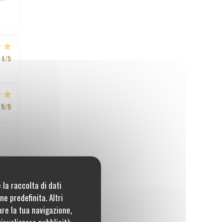
4
/5
5
/5
 la raccolta di dati
5
/5
e predefinita. Altri
are la tua navigazione,
visualizzare pubblicità