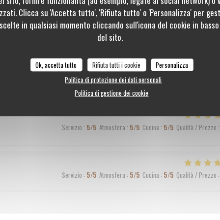
zati. Clicca su 'Accetta tutto', 'Rifiuta tutto' o 'Personalizza' per ges
 scelte in qualsiasi momento cliccando sull'icona del cookie in basso 
del sito.
Servizio
:
5
/5
Atmosfera
:
5
/5
Cucina
:
4
/5
Qualità / Prezzo
:
Ok, accetta tutto
Rifiuta tutti i cookie
Personalizza
e très bons accords mets/vins
Politica di protezione dei dati personali
Politica di gestione dei cookie
Servizio
:
5
/5
Atmosfera
:
5
/5
Cucina
:
5
/5
Qualità / Prezzo
:
Servizio
:
5
/5
Atmosfera
:
5
/5
Cucina
:
5
/5
Qualità / Prezzo
: