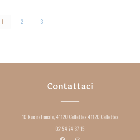
1
2
3
Contattaci
((apre una 
10 Rue nationale, 41120 Cellettes 41120 Cellettes
02 54 74 67 15