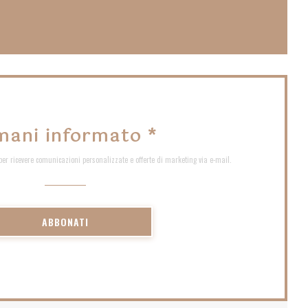
nestra))
mani informato
*
 per ricevere comunicazioni personalizzate e offerte di marketing via e-mail.
ABBONATI