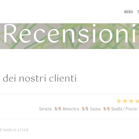
MENU
Recensioni
 dei nostri clienti
Servizio
:
5
/5
Atmosfera
:
5
/5
Cucina
:
5
/5
Qualità / Prezzo
:
 lovely as a treat