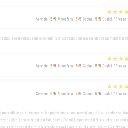
Servizio
:
5
/5
Atmosfera
:
5
/5
Cucina
:
5
/5
Qualità / Prezzo
:
éprochable et les plats sont excellent! Tout est réuni pour passer un bon moment! Merci!
Servizio
:
5
/5
Atmosfera
:
5
/5
Cucina
:
5
/5
Qualità / Prezzo
:
Servizio
:
5
/5
Atmosfera
:
5
/5
Cucina
:
5
/5
Qualità / Prezzo
:
 merveille le pari d'enchanter les palais tout en conservant un petit air de chez soi da
cès de chic. Le service est parfait, sans qu'on ait l'impression d'être guetté. Les plats
teau a été de constater que la grande majorité des produits sont locaux, Alice évoque l