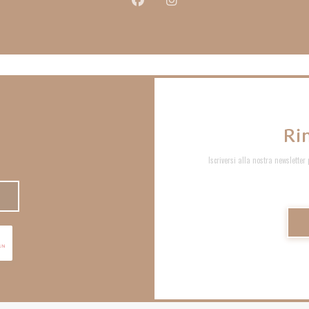
Facebook ((apre una nuova finestra))
Instagram ((apre una nuova fi
Ri
Iscriversi alla nostra newsletter