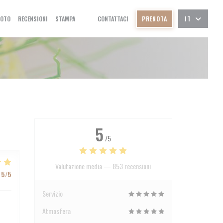
FOTO
RECENSIONI
STAMPA
CONTATTACI
PRENOTA
IT
((APRE UNA NUOVA FINESTRA))
((APRE UNA NUOVA FINESTRA))
5
/5
Valutazione media —
853 recensioni
5
/5
Servizio
Atmosfera