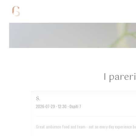
Personalizzazione delle tue scelte sui cookie
I pareri
S
2026-07-29
- 12:30 - Ospiti 7
Great ambience food and team - not an every day experience but