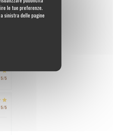
tire le tue preferenze.
a sinistra delle pagine
5
/5
5
/5
5
/5