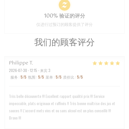
100% 验证的评分
仅进行过预订的顾客提供了评分
我们的顾客评分
Philippe
T
2026-07-30
- 12:15 - 来宾 3
服务
:
5
/5
氛围
:
5
/5
菜单
:
5
/5
质价比
:
5
/5
Très belle découverte !!! Excellent rapport qualité prix !!! Service
impeccable, plats originaux et raffinés !! Très bonne maîtrise des jus et
sauces !! L’accord mets vins et ou sans alcool est un plus conseillé !!!
Bravo !!!