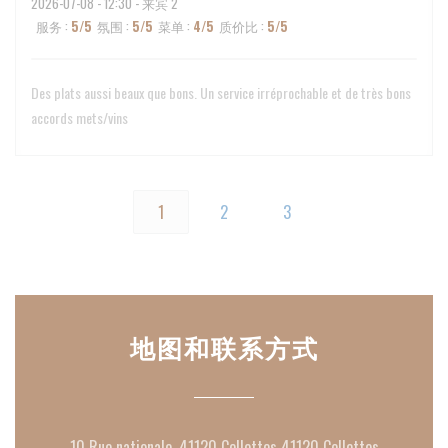
2026-07-08
- 12:30 - 来宾 2
服务
:
5
/5
氛围
:
5
/5
菜单
:
4
/5
质价比
:
5
/5
Des plats aussi beaux que bons. Un service irréprochable et de très bons
accords mets/vins
1
2
3
地图和联系方式
((在新窗
10 Rue nationale, 41120 Cellettes 41120 Cellettes