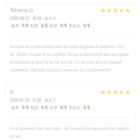
Tatiana
G
2026-08-07
- 19:30 - 来宾 4
服务
:
5
/5
氛围
:
5
/5
菜单
:
5
/5
质价比
:
5
/5
Un repas de grande qualité avec des plats originaux et savoureux. On s
est régalés les yeux et les papilles. Service irréprochable avec une équipe
attentionnée.le choix du vin fut parfait. Le tout pour un prix vraiment
raisonnable. Une belle adresse à conserver et à recommander!
S
2026-07-29
- 12:30 - 来宾 7
服务
:
5
/5
氛围
:
5
/5
菜单
:
5
/5
质价比
:
5
/5
Great ambience food and team - not an every day experience but lovely as
a treat