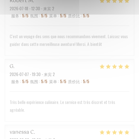
Robert
M
2026-07-18
- 12:30 - 来宾 2
服务
:
5
/5
氛围
:
5
/5
菜单
:
5
/5
质价比
:
5
/5
C'est un voyage des sens que nous recommandons vivement. Laissez vous
guider dans cette merveilleuse aventure! Merci. A bientôt
G
2026-07-07
- 19:30 - 来宾 2
服务
:
5
/5
氛围
:
5
/5
菜单
:
5
/5
质价比
:
5
/5
Très belle expérience culinaire. Le service est très discret et très
agréable.
vanessa
C