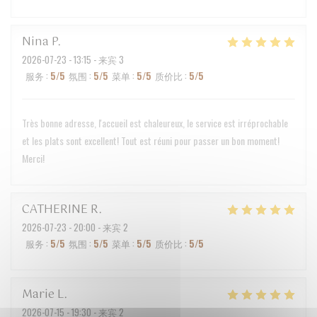
Nina
P
2026-07-23
- 13:15 - 来宾 3
服务
:
5
/5
氛围
:
5
/5
菜单
:
5
/5
质价比
:
5
/5
Très bonne adresse, l'accueil est chaleureux, le service est irréprochable
et les plats sont excellent! Tout est réuni pour passer un bon moment!
Merci!
CATHERINE
R
2026-07-23
- 20:00 - 来宾 2
服务
:
5
/5
氛围
:
5
/5
菜单
:
5
/5
质价比
:
5
/5
Marie
L
2026-07-15
- 19:30 - 来宾 2