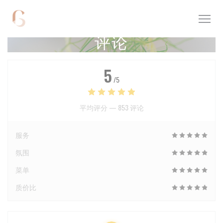
Cookie管理面板
评论
5
/5
平均评分 —
853 评论
服务
氛围
菜单
质价比