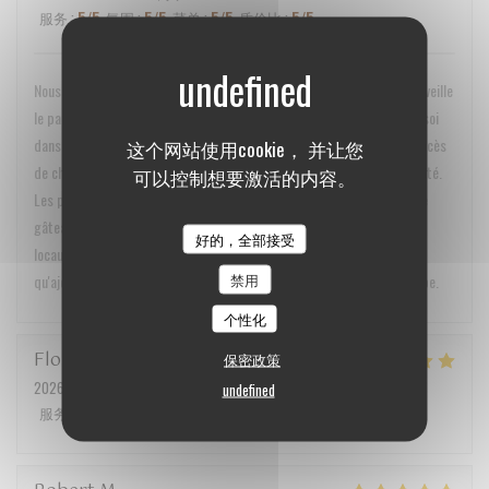
服务
:
5
/5
氛围
:
5
/5
菜单
:
5
/5
质价比
:
5
/5
Nous avons adoré cette expérience ! Alexis et Alice réussissent à merveille
le pari d'enchanter les palais tout en conservant un petit air de chez soi
dans leur restaurant. La déco est très soignée, sans tomber dans l'excès
这个网站使用cookie， 并让您
de chic. Le service est parfait, sans qu'on ait l'impression d'être guetté.
可以控制想要激活的内容。
Les plats sont incroyablement savoureux, et pour nous la cerise sur le
gâteau a été de constater que la grande majorité des produits sont
好的，全部接受
locaux, Alice évoque les producteurs par leur prénom ce qui ne fait
禁用
qu'ajouter au côté cocon. On reviendra c'est sûr ! Bravo à toute l'équipe.
个性化
Florent
M
保密政策
2026-07-17
- 19:45 - 来宾 2
undefined
服务
:
5
/5
氛围
:
5
/5
菜单
:
5
/5
质价比
:
4
/5