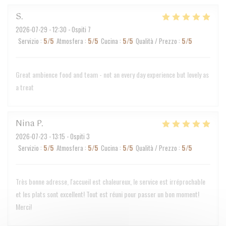
S
2026-07-29
- 12:30 - Ospiti 7
Servizio
:
5
/5
Atmosfera
:
5
/5
Cucina
:
5
/5
Qualità / Prezzo
:
5
/5
Great ambience food and team - not an every day experience but lovely as
a treat
Nina
P
2026-07-23
- 13:15 - Ospiti 3
Servizio
:
5
/5
Atmosfera
:
5
/5
Cucina
:
5
/5
Qualità / Prezzo
:
5
/5
Très bonne adresse, l'accueil est chaleureux, le service est irréprochable
et les plats sont excellent! Tout est réuni pour passer un bon moment!
Merci!