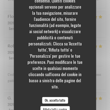
consenso. Questi cookies
opzionali servono per analizzare
la tua navigazione, misurare
Florent
M
l'audience del sito, fornire
2026-07-17
- 19:45 - Ospiti 2
funzionalità (ad esempio, legate
Servizio
:
5
/5
Atmosfera
:
5
/5
Cucina
:
5
/5
Qualità / Prezzo
:
4
/5
ai social network) o visualizzare
pubblicità o contenuti
personalizzati. Clicca su 'Accetta
Robert
M
tutto', 'Rifiuta tutto' o
2026-07-18
- 12:30 - Ospiti 2
'Personalizza' per gestire le tue
Servizio
:
5
/5
Atmosfera
:
5
/5
Cucina
:
5
/5
Qualità / Prezzo
:
5
/5
preferenze. Puoi modificare le tue
scelte in qualsiasi momento
cliccando sull'icona del cookie in
C'est un voyage des sens que nous recommandons vivement. Laissez vous
basso a sinistra delle pagine del
guider dans cette merveilleuse aventure! Merci. A bientôt
sito.
G
Ok, accetta tutto
2026-07-07
- 19:30 - Ospiti 2
Rifiuta tutti i cookie