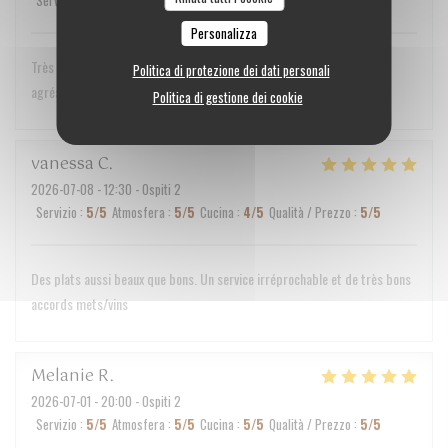
Servizio
:
5
/5
Atmosfera
:
5
/5
Cucina
:
5
/5
Qualità / Prezzo
:
5
/5
Personalizza
Très belle expérience culinaire. Le service est très discret et très
Politica di protezione dei dati personali
agréable.
Politica di gestione dei cookie
vanessa
C
2026-07-08
- 12:30 - Ospiti 2
Servizio
:
5
/5
Atmosfera
:
5
/5
Cucina
:
4
/5
Qualità / Prezzo
:
5
/5
Des plats aussi beaux que bons. Un service irréprochable et de très bons
accords mets/vins
Melanie
R
2026-07-01
- 20:00 - Ospiti 2
Servizio
:
5
/5
Atmosfera
:
5
/5
Cucina
:
5
/5
Qualità / Prezzo
:
5
/5