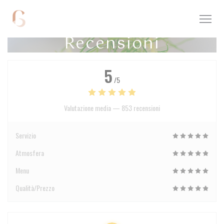
Personalizzazione delle tue scelte sui cookie
Recensioni
5
/5
Valutazione media —
853 recensioni
Servizio
Atmosfera
Menu
Qualità/Prezzo