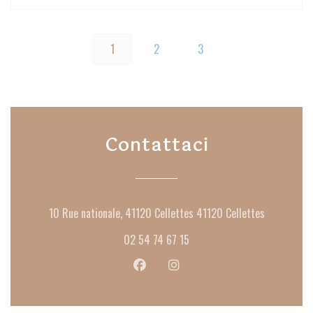
1
2
3
Contattaci
((apre una 
10 Rue nationale, 41120 Cellettes 41120 Cellettes
02 54 74 67 15
Facebook ((apre una nuova finestra))
Instagram ((apre una nuova fi