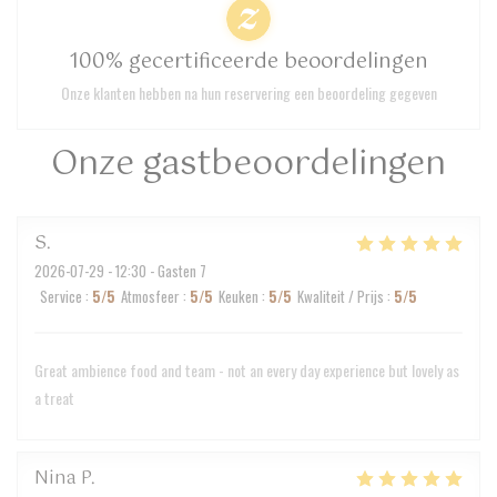
100% gecertificeerde beoordelingen
Onze klanten hebben na hun reservering een beoordeling gegeven
Onze gastbeoordelingen
S
2026-07-29
- 12:30 - Gasten 7
Service
:
5
/5
Atmosfeer
:
5
/5
Keuken
:
5
/5
Kwaliteit / Prijs
:
5
/5
Great ambience food and team - not an every day experience but lovely as
a treat
Nina
P