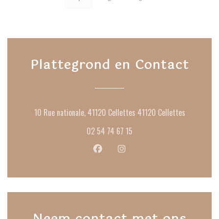
Plattegrond en Contact
((opent in 
10 Rue nationale, 41120 Cellettes 41120 Cellettes
02 54 74 67 15
Facebook ((opent in een nieuw venste
Instagram ((opent in een nieu