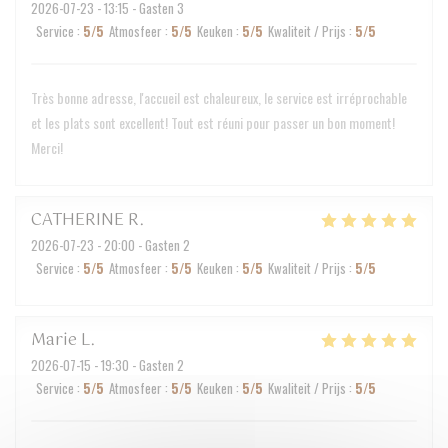
2026-07-23
- 13:15 - Gasten 3
Service
:
5
/5
Atmosfeer
:
5
/5
Keuken
:
5
/5
Kwaliteit / Prijs
:
5
/5
Très bonne adresse, l'accueil est chaleureux, le service est irréprochable
et les plats sont excellent! Tout est réuni pour passer un bon moment!
Merci!
CATHERINE
R
2026-07-23
- 20:00 - Gasten 2
Service
:
5
/5
Atmosfeer
:
5
/5
Keuken
:
5
/5
Kwaliteit / Prijs
:
5
/5
Marie
L
2026-07-15
- 19:30 - Gasten 2
Service
:
5
/5
Atmosfeer
:
5
/5
Keuken
:
5
/5
Kwaliteit / Prijs
:
5
/5