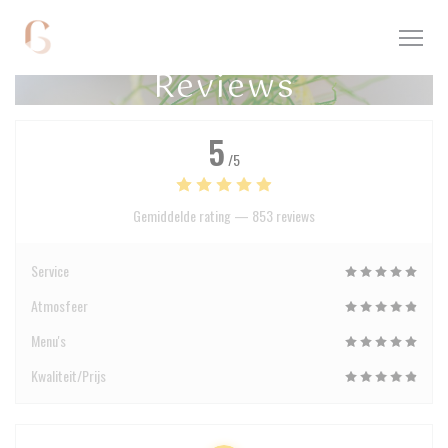
Cookies beheer paneel
Reviews
5
/5
Gemiddelde rating —
853 reviews
Service
Atmosfeer
Menu's
Kwaliteit/Prijs