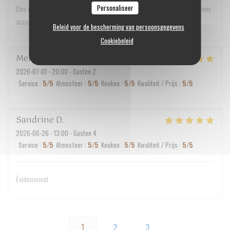
Personaliseer
Des plats aussi beaux que bons. Un service irréprochable et de très bons
accords mets/vins
Beleid voor de bescherming van persoonsgegevens
Cookiebeleid
Melanie
R
2026-07-01
- 20:00 - Gasten 2
Service
:
5
/5
Atmosfeer
:
5
/5
Keuken
:
5
/5
Kwaliteit / Prijs
:
5
/5
Sandrine
D
2026-06-26
- 13:00 - Gasten 4
Service
:
5
/5
Atmosfeer
:
5
/5
Keuken
:
5
/5
Kwaliteit / Prijs
:
5
/5
Évidemment
1
2
3