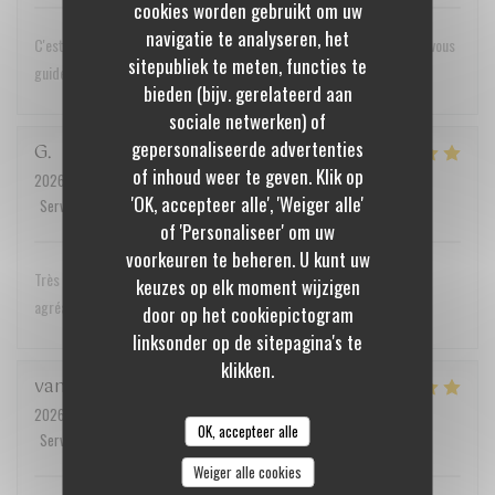
cookies worden gebruikt om uw
navigatie te analyseren, het
C'est un voyage des sens que nous recommandons vivement. Laissez vous
sitepubliek te meten, functies te
guider dans cette merveilleuse aventure! Merci. A bientôt
bieden (bijv. gerelateerd aan
sociale netwerken) of
gepersonaliseerde advertenties
G
of inhoud weer te geven. Klik op
2026-07-07
- 19:30 - Gasten 2
'OK, accepteer alle', 'Weiger alle'
Service
:
5
/5
Atmosfeer
:
5
/5
Keuken
:
5
/5
Kwaliteit / Prijs
:
5
/5
of 'Personaliseer' om uw
voorkeuren te beheren. U kunt uw
Très belle expérience culinaire. Le service est très discret et très
keuzes op elk moment wijzigen
agréable.
door op het cookiepictogram
linksonder op de sitepagina's te
klikken.
vanessa
C
2026-07-08
- 12:30 - Gasten 2
OK, accepteer alle
Service
:
5
/5
Atmosfeer
:
5
/5
Keuken
:
4
/5
Kwaliteit / Prijs
:
5
/5
Weiger alle cookies