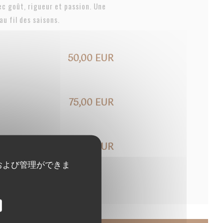
c goût, rigueur et passion. Une
au fil des saisons.
50,00 EUR
75,00 EUR
115,00 EUR
および管理ができま