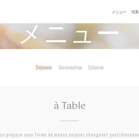
メニュー
写真
メニュー
Déjeuner
Germination
Eclosion
à Table
vous propose sous forme de menus uniques changeant quotidienneme