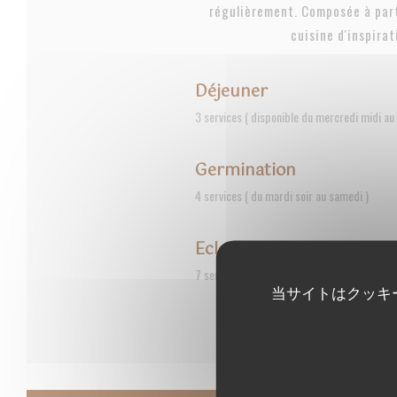
régulièrement. Composée à part
cuisine d'inspirat
Déjeuner
3 services ( disponible du mercredi midi au
Germination
4 services ( du mardi soir au samedi )
Eclosion
7 services (servi tous les soirs ainsi que le
当サイトはクッキ