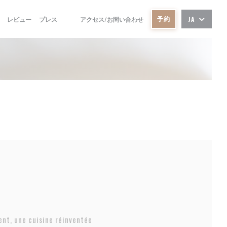
予約
レビュー
プレス
アクセス/お問い合わせ
JA
((新しいウィンドウで開きます))
((新しいウィンドウで開きます))
nt, une cuisine réinventée