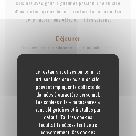
cuisinés avec goût, rigueur et passion. Une cuisine
d'inspiration qui évolue en fonction de ce que notre
belle nature nous offre au fil des saisons.
Déjeuner
3 services ( disponible du mercredi midi au vendredi midi )
50,00 EUR
Le restaurant et ses partenaires
Germination
utilisent des cookies sur ce site,
pouvant impliquer la collecte de
4 services ( du mardi soir au samedi )
données à caractère personnel.
75,00 EUR
Les cookies dits « nécessaires »
sont obligatoires et installés par
défaut. D'autres cookies
Eclosion
facultatifs nécessitent votre
7 services (servi tous les soirs ainsi que le samedi midi)
consentement. Ces cookies