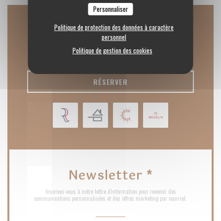
Personnaliser
Politique de protection des données à caractère
Nous contacter
personnel
Politique de gestion des cookies
RÉSERVER
Newsletter
*
Inscrivez-vous à notre lettre d'information pour recevoir des
communications personnalisées et des offres marketing par courriel.