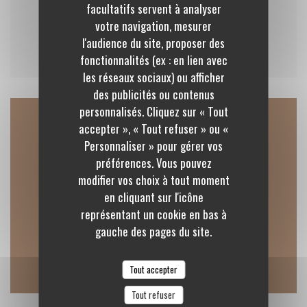
115,00 EUR
facultatifs servent à analyser
votre navigation, mesurer
l'audience du site, proposer des
fonctionnalités (ex : en lien avec
les réseaux sociaux) ou afficher
des publicités ou contenus
personnalisés. Cliquez sur « Tout
accepter », « Tout refuser » ou «
Accès/Contact
Personnaliser » pour gérer vos
préférences. Vous pouvez
modifier vos choix à tout moment
en cliquant sur l'icône
((ouvre une
10 Rue nationale, 41120 Cellettes 41120 Cellettes
représentant un cookie en bas à
02 54 74 67 15
gauche des pages du site.
Facebook ((ouvre une nouvelle fenêtr
Instagram ((ouvre une nouvell
Tout accepter
Tout refuser