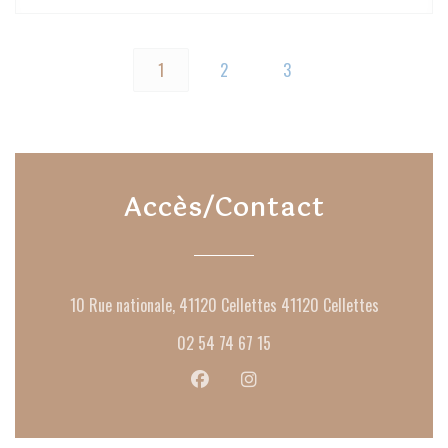
1
2
3
Accès/Contact
((ouvre une
10 Rue nationale, 41120 Cellettes 41120 Cellettes
02 54 74 67 15
Facebook ((ouvre une nouvelle fenêtr
Instagram ((ouvre une nouvell