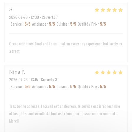
S
2026-07-29
- 12:30 - Couverts 7
Service
:
5
/5
Ambiance
:
5
/5
Cuisine
:
5
/5
Qualité / Prix
:
5
/5
Great ambience food and team - not an every day experience but lovely as
a treat
Nina
P
2026-07-23
- 13:15 - Couverts 3
Service
:
5
/5
Ambiance
:
5
/5
Cuisine
:
5
/5
Qualité / Prix
:
5
/5
Très bonne adresse, l'accueil est chaleureux, le service est irréprochable
et les plats sont excellent! Tout est réuni pour passer un bon moment!
Merci!