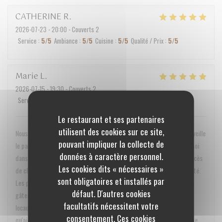
CATHERINE
R
2026-07-23
- 20:00 - Couverts 2
Service
:
5
/5
Ambiance
:
5
/5
Cuisine
:
5
/5
Qualité / Prix
:
5
/5
Marie
L
2026-07-15
- 19:30 - Couverts 2
Service
:
5
/5
Ambiance
:
5
/5
Cuisine
:
5
/5
Qualité / Prix
:
5
/5
Le restaurant et ses partenaires
utilisent des cookies sur ce site,
Nous avons adoré cette expérience ! Alexis et Alice réussissent à merveille
pouvant impliquer la collecte de
le pari d'enchanter les palais tout en conservant un petit air de chez soi
données à caractère personnel.
dans leur restaurant. La déco est très soignée, sans tomber dans l'excès
Les cookies dits « nécessaires »
de chic. Le service est parfait, sans qu'on ait l'impression d'être guetté.
sont obligatoires et installés par
Les plats sont incroyablement savoureux, et pour nous la cerise sur le
défaut. D'autres cookies
gâteau a été de constater que la grande majorité des produits sont
facultatifs nécessitent votre
locaux, Alice évoque les producteurs par leur prénom ce qui ne fait
consentement. Ces cookies
qu'ajouter au côté cocon. On reviendra c'est sûr ! Bravo à toute l'équipe.