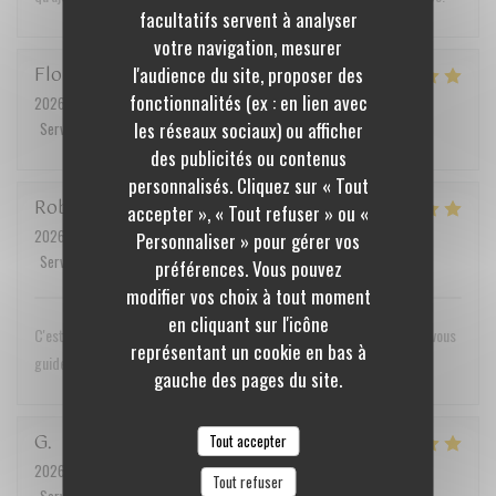
facultatifs servent à analyser
votre navigation, mesurer
Florent
M
l'audience du site, proposer des
fonctionnalités (ex : en lien avec
2026-07-17
- 19:45 - Couverts 2
les réseaux sociaux) ou afficher
Service
:
5
/5
Ambiance
:
5
/5
Cuisine
:
5
/5
Qualité / Prix
:
4
/5
des publicités ou contenus
personnalisés. Cliquez sur « Tout
Robert
M
accepter », « Tout refuser » ou «
2026-07-18
- 12:30 - Couverts 2
Personnaliser » pour gérer vos
Service
:
5
/5
Ambiance
:
5
/5
Cuisine
:
5
/5
Qualité / Prix
:
5
/5
préférences. Vous pouvez
modifier vos choix à tout moment
en cliquant sur l'icône
C'est un voyage des sens que nous recommandons vivement. Laissez vous
représentant un cookie en bas à
guider dans cette merveilleuse aventure! Merci. A bientôt
gauche des pages du site.
G
Tout accepter
2026-07-07
- 19:30 - Couverts 2
Tout refuser