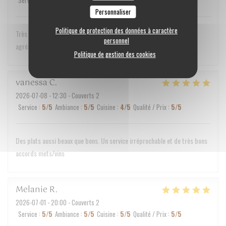
Service
:
5
/5
Ambiance
:
5
/5
Cuisine
:
5
/5
Qualité / Prix
:
5
/5
Personnaliser
Politique de protection des données à caractère
Très belle expérience culinaire. Le service est très discret et très
personnel
agréable.
Politique de gestion des cookies
vanessa
C
2026-07-08
- 12:30 - Couverts 2
Service
:
5
/5
Ambiance
:
5
/5
Cuisine
:
4
/5
Qualité / Prix
:
5
/5
Des plats aussi beaux que bons. Un service irréprochable et de très bons
accords mets/vins
Melanie
R
2026-07-01
- 20:00 - Couverts 2
Service
:
5
/5
Ambiance
:
5
/5
Cuisine
:
5
/5
Qualité / Prix
:
5
/5