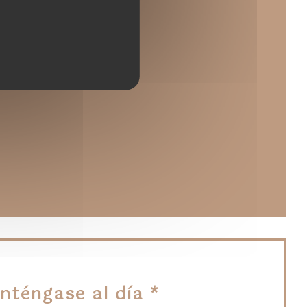
na nueva ventana))
a))
a ventana))
nténgase al día
*