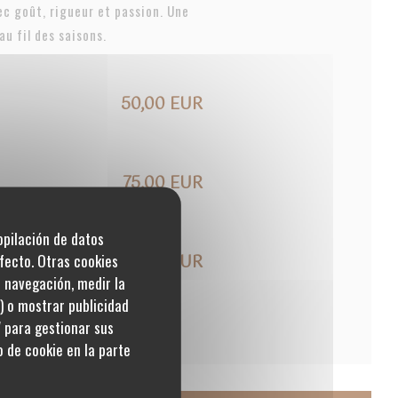
c goût, rigueur et passion. Une
au fil des saisons.
50,00 EUR
75,00 EUR
copilación de datos
fecto. Otras cookies
115,00 EUR
u navegación, medir la
s) o mostrar publicidad
' para gestionar sus
 de cookie en la parte