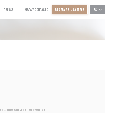
PRENSA
MAPA Y CONTACTO
RESERVAR UNA MESA
ES
((ABRE EN UNA NUEVA VENTANA))
((ABRE EN UNA NUEVA VENTANA))
nt, une cuisine réinventée