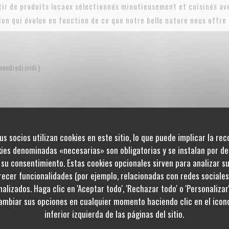
ir de produits locaux sélectionnés minutieusement et cuisinés ave
ion qui évolue en fonction de ce que notre belle nature nous offre 
 vendredi midi )
us socios utilizan cookies en este sitio, lo que puede implicar la re
kies denominadas «necesarias» son obligatorias y se instalan por de
 samedi midi)
su consentimiento. Estas cookies opcionales sirven para analizar s
frecer funcionalidades (por ejemplo, relacionadas con redes sociale
alizados. Haga clic en 'Aceptar todo', 'Rechazar todo' o 'Personalizar
ambiar sus opciones en cualquier momento haciendo clic en el icono
inferior izquierda de las páginas del sitio.