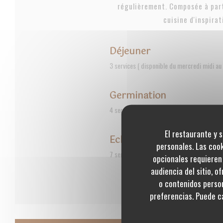
régulièrement. Composée à part
cuisine d'inspirat
Déjeuner
3 services ( disponible du mercredi midi au
Germination
4 services ( du mardi soir au samedi )
El restaurante y s
Eclosion
personales. Las coo
7 services (servi tous les soirs ainsi que le
opcionales requieren 
audiencia del sitio, o
o contenidos person
preferencias. Puede c