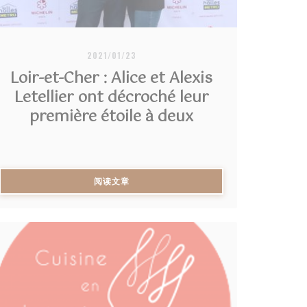
2021/01/23
Loir-et-Cher : Alice et Alexis
Letellier ont décroché leur
première étoile à deux
((在新窗口中打开))
阅读文章