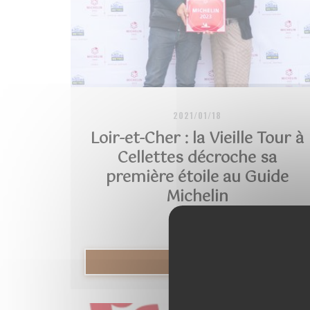
2021/01/18
Loir-et-Cher : la Vieille Tour à
Cellettes décroche sa
première étoile au Guide
Michelin
((在新窗口中打开))
阅读文章