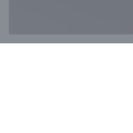
Granica
这栋15世纪的建筑位于卢瓦尔河谷（Loir-et-Cher）的
堡的中心，自2016年以来由厨师亚历克西斯·莱特里尔（Alex
营，他最初是南特人，他的妻子是爱丽丝（Alice
地区。