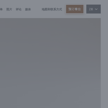
预订餐位
单
照片
评论
媒体
地图和联系方式
ZH
((在新窗口中打开))
((在新窗口中打开))