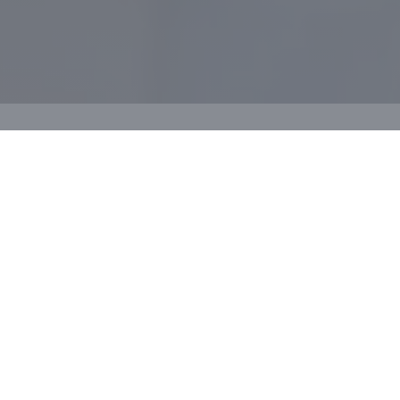
Cellettes的卢瓦尔河城
is Letellier）经
）侍酒师，她-甚至来自该